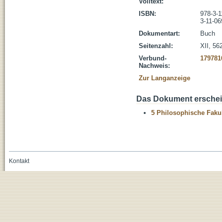
Volltext:
ISBN:
978-3-1
3-11-06
Dokumentart:
Buch
Seitenzahl:
XII, 56
Verbund-
179781
Nachweis:
Zur Langanzeige
Das Dokument erschein
5 Philosophische Fakul
Kontakt