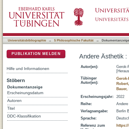
Andere Ästhetik : Grundlagen – Fragen – Pe
DSpace Repositorium (Manakin basiert)
Universitätsbibliographie
→
5 Philosophische Fakultät
→
Dokumentanzeig
PUBLIKATION MELDEN
Andere Ästhetik :
Autor(en):
Gerok-R
Hilfe und Informationen
[Heraus
Tübinger
Gerok-R
Stöbern
Autor(en):
Robert
Dokumentanzeige
Bauer,
Erscheinungsdatum
Erscheinungsjahr:
2022
Autoren
Reihe:
Andere 
Titel
Verlagsangabe:
Berlin 
DDC-Klassifikation
Sprache:
Deutsc
Referenz zum
https:/