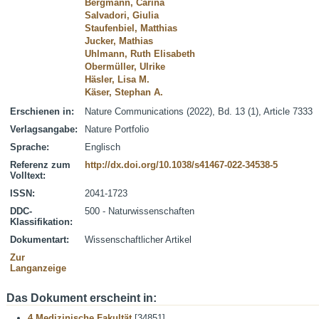
Bergmann, Carina
Salvadori, Giulia
Staufenbiel, Matthias
Jucker, Mathias
Uhlmann, Ruth Elisabeth
Obermüller, Ulrike
Häsler, Lisa M.
Käser, Stephan A.
Erschienen in:
Nature Communications (2022), Bd. 13 (1), Article 7333
Verlagsangabe:
Nature Portfolio
Sprache:
Englisch
Referenz zum
http://dx.doi.org/10.1038/s41467-022-34538-5
Volltext:
ISSN:
2041-1723
DDC-
500 - Naturwissenschaften
Klassifikation:
Dokumentart:
Wissenschaftlicher Artikel
Zur
Langanzeige
Das Dokument erscheint in:
4 Medizinische Fakultät
[34851]