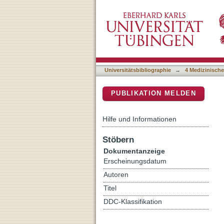
Experimental evidence for
DSpace Repositorium (Manakin b
sequelae
Universitätsbibliographie
→
4 Medizinische
PUBLIKATION MELDEN
Hilfe und Informationen
Stöbern
Dokumentanzeige
Erscheinungsdatum
Autoren
Titel
DDC-Klassifikation