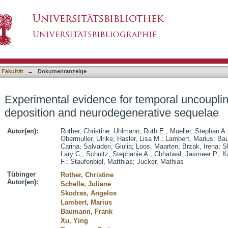
 temporal uncoupling of brain A beta depositi
asiert)
 Fakultät
→
Dokumentanzeige
Experimental evidence for temporal uncouplin
deposition and neurodegenerative sequelae
Autor(en):
Rother, Christine
;
Uhlmann, Ruth E.
;
Mueller, Stephan A.
Obermuller, Ulrike
;
Hasler, Lisa M.
;
Lambert, Marius
;
Bau
Carina
;
Salvadori, Giulia
;
Loos, Maarten
;
Brzak, Irena
;
S
Lary C.
;
Schultz, Stephanie A.
;
Chhatwal, Jasmeer P.
;
K
F.
;
Staufenbiel, Matthias
;
Jucker, Mathias
Tübinger
Rother, Christine
Autor(en):
Schelle, Juliane
Skodras, Angelos
Lambert, Marius
Baumann, Frank
Xu, Ying