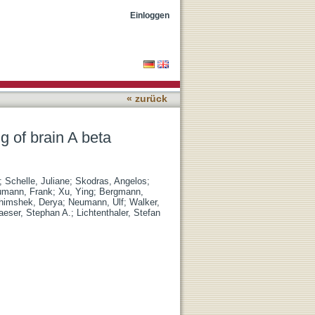
on and neurodegenerative
Einloggen
« zurück
g of brain A beta
;
Schelle, Juliane
;
Skodras, Angelos
;
mann, Frank
;
Xu, Ying
;
Bergmann,
himshek, Derya
;
Neumann, Ulf
;
Walker,
aeser, Stephan A.
;
Lichtenthaler, Stefan