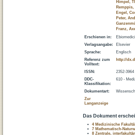
Himpel, T
Remppis,
Engel, Co
Peter, An
Ganzenmül
Franz, Ax
Erschienen in:
Ebiomedici
Verlagsangabe:
Elsevier
Sprache:
Englisch
Referenz zum
http://dx.
Volltext:
ISSN:
2352-3964
DDC-
610 - Medi
Klassifikation:
Dokumentart:
Wissenscha
Zur
Langanzeige
Das Dokument erschein
4 Medizinische Fakultä
7 Mathematisch-Naturwi
8 Zentrale, interfakult