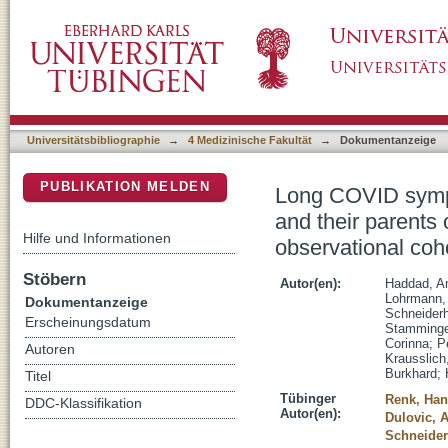
Long COVID symptoms in exposed and infecte
DSpace Repositorium (Manakin basiert)
after SARS-CoV-2 infection: A prospective ob
Universitätsbibliographie
→
4 Medizinische Fakultät
→
Dokumentanzeige
PUBLIKATION MELDEN
Long COVID sympt
and their parents
Hilfe und Informationen
observational coh
Stöbern
Autor(en):
Haddad, A
Lohrmann,
Dokumentanzeige
Schneiderh
Erscheinungsdatum
Stamminge
Corinna
;
P
Autoren
Krausslich
Burkhard
;
Titel
Tübinger
Renk, Ha
DDC-Klassifikation
Autor(en):
Dulovic, 
Schneider