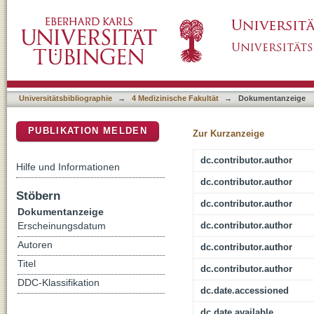
Simultaneous Identification of Functional Ant
DSpace Repositorium (Manakin basiert)
Expansion Using Elongated Peptides
Universitätsbibliographie
→
4 Medizinische Fakultät
→
Dokumentanzeige
PUBLIKATION MELDEN
Zur Kurzanzeige
dc.contributor.author
Hilfe und Informationen
dc.contributor.author
Stöbern
dc.contributor.author
Dokumentanzeige
dc.contributor.author
Erscheinungsdatum
Autoren
dc.contributor.author
Titel
dc.contributor.author
DDC-Klassifikation
dc.date.accessioned
dc.date.available