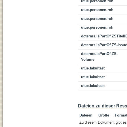
utue.personen.roh
utue.personen.roh
utue.personen.roh
utue.personen.roh
dcterms.isPartOf.ZSTitelI
dcterms.isPartOf.ZS-Issue
dcterms.isPartOf.ZS-
Volume
utue.fakultaet
utue.fakultaet
utue.fakultaet
Dateien zu dieser Res
Dateien
Größe
Forma
Zu diesem Dokument gibt es 