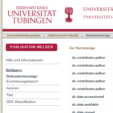
Case report: Carbohydrate malabsorption in i
DSpace Repositorium (Manakin basiert)
Universitätsbibliographie
→
4 Medizinische Fakultät
→
Dokumentanzeige
PUBLIKATION MELDEN
Zur Kurzanzeige
dc.contributor.author
Hilfe und Informationen
dc.contributor.author
Stöbern
dc.contributor.author
Dokumentanzeige
dc.contributor.author
Erscheinungsdatum
Autoren
dc.contributor.author
Titel
dc.date.accessioned
DDC-Klassifikation
dc.date.available
dc.date.issued