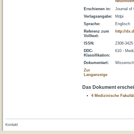
Neunhoeffe
Erschienen in:
Journal of
Verlagsangabe:
Mdpi
Sprache:
Englisch
Referenz zum
http://dx.
Volltext:
ISSN:
2308-3425
DDC-
610 - Medi
Klassifikation:
Dokumentart:
Wissenscha
Zur
Langanzeige
Das Dokument erschein
4 Medizinische Fakultä
Kontakt