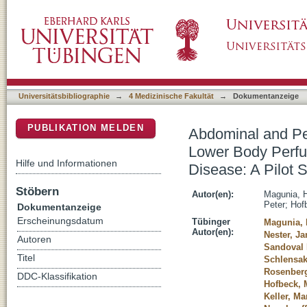
Abdominal and Peripheral Tissue Oxygen Sup
DSpace Repositorium (Manakin basiert)
Surgical Repair of Congenital Heart Disease:
Universitätsbibliographie
→
4 Medizinische Fakultät
→
Dokumentanzeige
PUBLIKATION MELDEN
Abdominal and Pe
Lower Body Perfus
Hilfe und Informationen
Disease: A Pilot 
Stöbern
Autor(en):
Magunia, H
Peter
;
Hof
Dokumentanzeige
Erscheinungsdatum
Tübinger
Magunia, 
Autor(en):
Nester, Ja
Autoren
Sandoval 
Titel
Schlensak
Rosenberg
DDC-Klassifikation
Hofbeck, 
Keller, Ma