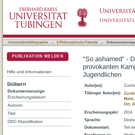
"So ashamed" - Die kommunikative Rekontex
DSpace Repositorium (Manakin basiert)
Adipositas bei Kindern und Jugendlichen
Universitätsbibliographie
→
5 Philosophische Fakultät
→
Dokumentanzeig
PUBLIKATION MELDEN
"So ashamed" - D
provokanten Kamp
Hilfe und Informationen
Jugendlichen
Stöbern
Autor(en):
Zursti
Dokumentanzeige
Tübinger Autor(en):
Zurst
Erscheinungsdatum
Meitz
Ort, 
Autoren
Erscheinungsjahr:
2014
Titel
Sprache:
Deuts
DDC-Klassifikation
Dokumentart:
Teil e
Erschienen in:
Werbun