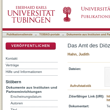
Das Amt des Diözesanbischofs im deutschen
DSpace Repositorium (Manakin basiert)
Publikationsdienste
→
TOBIAS-portale
→
Dokumente aus Instituten und Pa
Das Amt des Diöz
VERÖFFENTLICHEN
Hahn, Judith
Kontakt
Verträge
Dateien:
Hilfe und Informationen
Stöbern
Aufrufstatistik
Dokumente aus Instituten und
Partnereinrichtungen
Zitierfähiger Link (URI):
ht
Erscheinungsdatum
ht
Autoren
Dokumentart:
Te
Titel