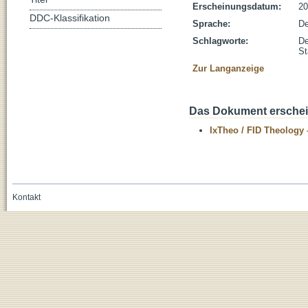
Erscheinungsdatum:
20
DDC-Klassifikation
Sprache:
De
Schlagworte:
De
St
Zur Langanzeige
Das Dokument erschein
IxTheo / FID Theology 
Kontakt