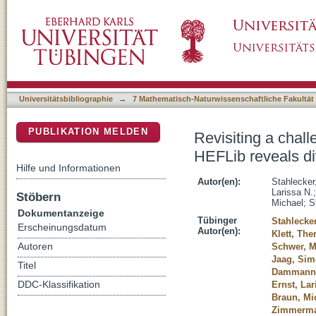
Revisiting a challenging p53 binding site: a 
DSpace Repositorium (Manakin basiert)
modes in T-p53C-Y220C
Universitätsbibliographie
→
7 Mathematisch-Naturwissenschaftliche Fakultät
PUBLIKATION MELDEN
Revisiting a chall
HEFLib reveals d
Hilfe und Informationen
Autor(en):
Stahlecker
Larissa N.
Stöbern
Michael
;
S
Dokumentanzeige
Tübinger
Stahlecke
Erscheinungsdatum
Autor(en):
Klett, The
Autoren
Schwer, M
Jaag, Si
Titel
Dammann,
DDC-Klassifikation
Ernst, Lar
Braun, Mi
Zimmerma