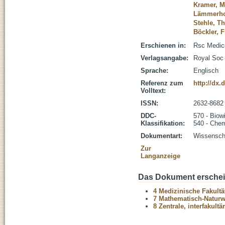
Kramer, M
Lämmerhof
Stehle, Th
Böckler, 
Erschienen in:
Rsc Medici
Verlagsangabe:
Royal Soc
Sprache:
Englisch
Referenz zum
http://dx
Volltext:
ISSN:
2632-8682
DDC-
570 - Biow
Klassifikation:
540 - Che
Dokumentart:
Wissenscha
Zur
Langanzeige
Das Dokument erschein
4 Medizinische Fakultä
7 Mathematisch-Naturwi
8 Zentrale, interfakult