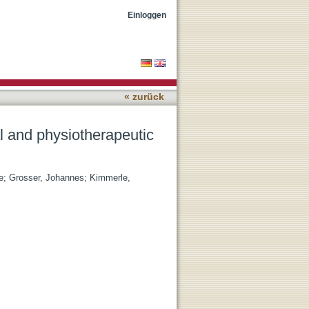
nowledge
Einloggen
« zurück
al and physiotherapeutic
e
;
Grosser, Johannes
;
Kimmerle,