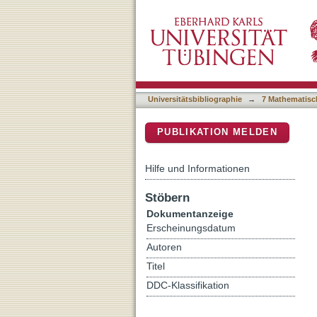
False certainty in the acq
DSpace Repositorium (Manakin b
Universitätsbibliographie
→
7 Mathematisc
PUBLIKATION MELDEN
Hilfe und Informationen
Stöbern
Dokumentanzeige
Erscheinungsdatum
Autoren
Titel
DDC-Klassifikation