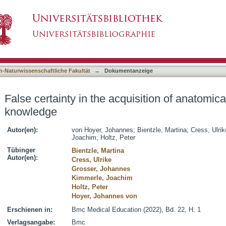
uisition of anatomical and physiotherapeutic k
asiert)
h-Naturwissenschaftliche Fakultät
→
Dokumentanzeige
False certainty in the acquisition of anatomic
knowledge
Autor(en):
von Hoyer, Johannes
;
Bientzle, Martina
;
Cress, Ulrik
Joachim
;
Holtz, Peter
Tübinger
Bientzle, Martina
Autor(en):
Cress, Ulrike
Grosser, Johannes
Kimmerle, Joachim
Holtz, Peter
Hoyer, Johannes von
Erschienen in:
Bmc Medical Education (2022), Bd. 22, H. 1
Verlagsangabe:
Bmc