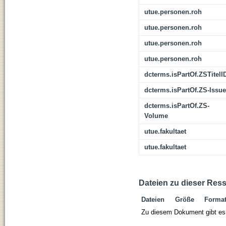
utue.personen.roh
utue.personen.roh
utue.personen.roh
utue.personen.roh
dcterms.isPartOf.ZSTitelI
dcterms.isPartOf.ZS-Issue
dcterms.isPartOf.ZS-
Volume
utue.fakultaet
utue.fakultaet
Dateien zu dieser Res
Dateien
Größe
Forma
Zu diesem Dokument gibt es 