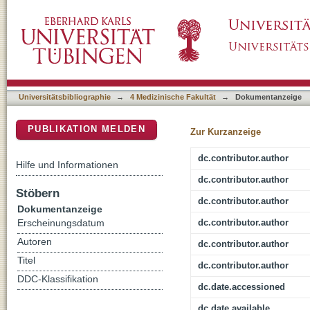
Changes in stiffness of the extracellular and 
DSpace Repositorium (Manakin basiert)
intervertebral discs over the course of degen
Universitätsbibliographie
→
4 Medizinische Fakultät
→
Dokumentanzeige
PUBLIKATION MELDEN
Zur Kurzanzeige
dc.contributor.author
Hilfe und Informationen
dc.contributor.author
Stöbern
dc.contributor.author
Dokumentanzeige
dc.contributor.author
Erscheinungsdatum
Autoren
dc.contributor.author
Titel
dc.contributor.author
DDC-Klassifikation
dc.date.accessioned
dc.date.available