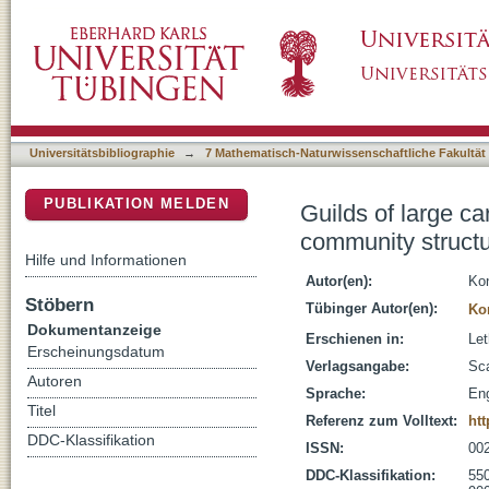
Guilds of large carnivorans during the Pleis
DSpace Repositorium (Manakin basiert)
based on foraging strategies
Universitätsbibliographie
→
7 Mathematisch-Naturwissenschaftliche Fakultät
PUBLIKATION MELDEN
Guilds of large ca
community structu
Hilfe und Informationen
Autor(en):
Kon
Stöbern
Tübinger Autor(en):
Ko
Dokumentanzeige
Erschienen in:
Let
Erscheinungsdatum
Verlagsangabe:
Sca
Autoren
Sprache:
Eng
Titel
Referenz zum Volltext:
htt
DDC-Klassifikation
ISSN:
00
DDC-Klassifikation:
55