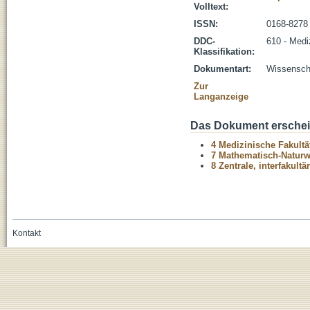
Volltext:
ISSN:
0168-8278
DDC-
610 - Medi
Klassifikation:
Dokumentart:
Wissenscha
Zur
Langanzeige
Das Dokument erschein
4 Medizinische Fakultä
7 Mathematisch-Naturwi
8 Zentrale, interfakult
Kontakt