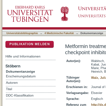
Metformin treatment rescues CD8+T-cell resp
DSpace Repositorium (Manakin basiert)
with NAFLD
Universitätsbibliographie
→
4 Medizinische Fakultät
→
Dokumentanzeige
PUBLIKATION MELDEN
Metformin treatm
checkpoint inhibi
Hilfe und Informationen
Autor(en):
Wabitsch,
Kabat, Jur
Stöbern
Marie
;
Pha
Dokumentanzeige
Heinrich, 
Erscheinungsdatum
Tübinger
Walz, Juli
Autor(en):
Autoren
Erschienen in:
Journal of
Titel
Verlagsangabe:
Elsevier
DDC-Klassifikation
Sprache:
Englisch
Referenz zum
http://dx.