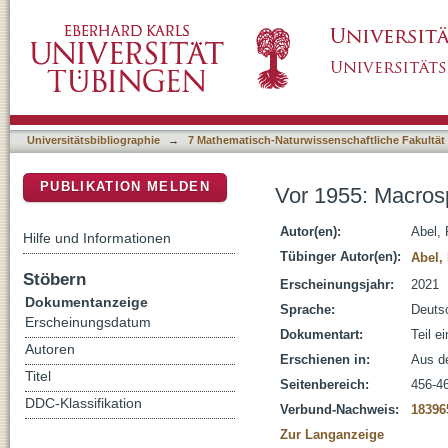
Vor 1955: Macrospondylus bollensis : Puzzle
DSpace Repositorium (Manakin basiert)
Universitätsbibliographie
→
7 Mathematisch-Naturwissenschaftliche Fakultät
PUBLIKATION MELDEN
Vor 1955: Macrosp
Autor(en):
Abel, 
Hilfe und Informationen
Tübinger Autor(en):
Abel,
Stöbern
Erscheinungsjahr:
2021
Dokumentanzeige
Sprache:
Deuts
Erscheinungsdatum
Dokumentart:
Teil e
Autoren
Erschienen in:
Aus de
Titel
Seitenbereich:
456-4
DDC-Klassifikation
Verbund-Nachweis:
18396
Zur Langanzeige