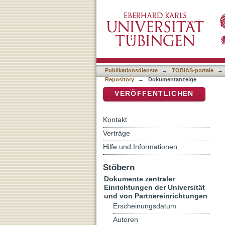
Ästhetik und Milieu : Neu
DSpace Repositorium (Manakin b
Publikationsdienste
→
TOBIAS-portale
→
Repository
→
Dokumentanzeige
VERÖFFENTLICHEN
Kontakt
Verträge
Hilfe und Informationen
Stöbern
Dokumente zentraler
Einrichtungen der Universität
und von Partnereinrichtungen
Erscheinungsdatum
Autoren