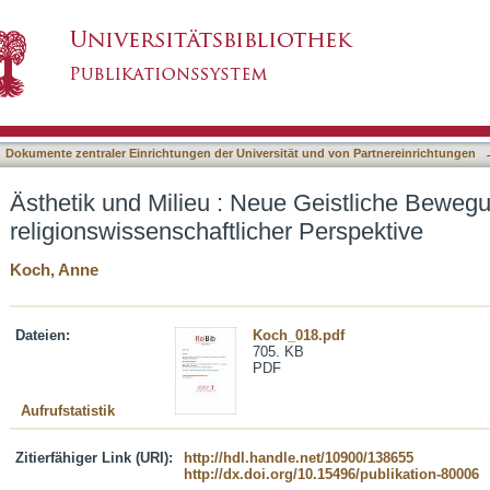
e Geistliche Bewegungen in religionswissenscha
asiert)
Dokumente zentraler Einrichtungen der Universität und von Partnereinrichtungen
Ästhetik und Milieu : Neue Geistliche Beweg
religionswissenschaftlicher Perspektive
Koch, Anne
Dateien:
Koch_018.pdf
705. KB
PDF
Aufrufstatistik
Zitierfähiger Link (URI):
http://hdl.handle.net/10900/138655
http://dx.doi.org/10.15496/publikation-80006