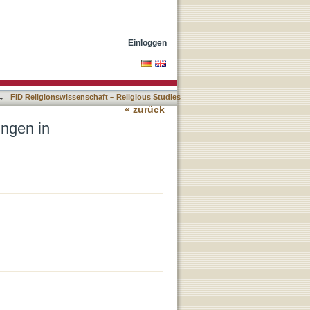
ftlicher Perspektive
Einloggen
→
FID Religionswissenschaft – Religious Studies
« zurück
ungen in