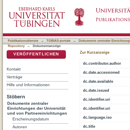
Der Ungehorsam des Jonas : Die biblische 
DSpace Repositorium (Manakin basiert)
Publikationsdienste
→
TOBIAS-portale
→
Dokumente zentraler Einrichtunge
Repository
→
Dokumentanzeige
Zur Kurzanzeige
VERÖFFENTLICHEN
dc.contributor.author
Kontakt
dc.date.accessioned
Verträge
dc.date.available
Hilfe und Informationen
dc.date.issued
Stöbern
dc.identifier.uri
Dokumente zentraler
Einrichtungen der Universität
dc.identifier.uri
und von Partnereinrichtungen
dc.language.iso
Erscheinungsdatum
dc.title
Autoren