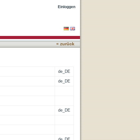
he case of Germany's first
Einloggen
« zurück
de_DE
de_DE
de_DE
de_DE