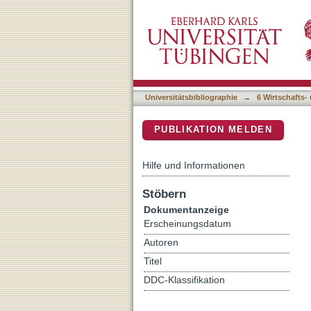
Estimating the SARS-CoV-2 
DSpace Repositorium (Manakin b
wave
Universitätsbibliographie
→
6 Wirtschafts-
PUBLIKATION MELDEN
Hilfe und Informationen
Stöbern
Dokumentanzeige
Erscheinungsdatum
Autoren
Titel
DDC-Klassifikation