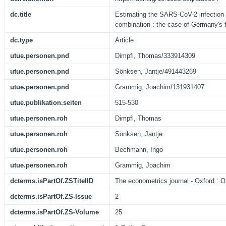
dc.title
Estimating the SARS-CoV-2 infection f
combination : the case of Germany's f
dc.type
Article
utue.personen.pnd
Dimpfl, Thomas/333914309
utue.personen.pnd
Sönksen, Jantje/491443269
utue.personen.pnd
Grammig, Joachim/131931407
utue.publikation.seiten
515-530
utue.personen.roh
Dimpfl, Thomas
utue.personen.roh
Sönksen, Jantje
utue.personen.roh
Bechmann, Ingo
utue.personen.roh
Grammig, Joachim
dcterms.isPartOf.ZSTitelID
The econometrics journal - Oxford : O
dcterms.isPartOf.ZS-Issue
2
dcterms.isPartOf.ZS-Volume
25