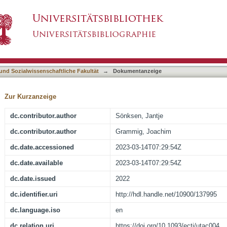
infection fatality rate by data combination : t
asiert)
 und Sozialwissenschaftliche Fakultät
→
Dokumentanzeige
Zur Kurzanzeige
dc.contributor.author
Sönksen, Jantje
dc.contributor.author
Grammig, Joachim
dc.date.accessioned
2023-03-14T07:29:54Z
dc.date.available
2023-03-14T07:29:54Z
dc.date.issued
2022
dc.identifier.uri
http://hdl.handle.net/10900/137995
dc.language.iso
en
dc.relation.uri
https://doi.org/10.1093/ectj/utac004