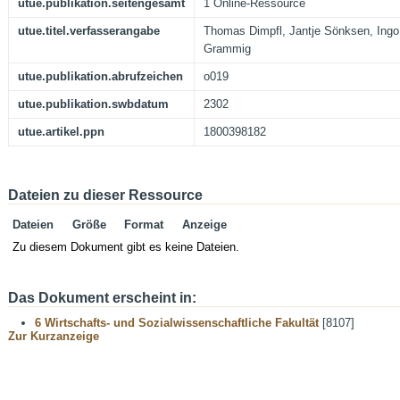
utue.publikation.seitengesamt
1 Online-Ressource
utue.titel.verfasserangabe
Thomas Dimpfl, Jantje Sönksen, In
Grammig
utue.publikation.abrufzeichen
o019
utue.publikation.swbdatum
2302
utue.artikel.ppn
1800398182
Dateien zu dieser Ressource
Dateien
Größe
Format
Anzeige
Zu diesem Dokument gibt es keine Dateien.
Das Dokument erscheint in:
6 Wirtschafts- und Sozialwissenschaftliche Fakultät
[8107]
Zur Kurzanzeige