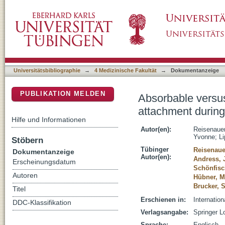
Absorbable versus non-absorbable sutures f
DSpace Repositorium (Manakin basiert)
randomized controlled trial
Universitätsbibliographie
→
4 Medizinische Fakultät
→
Dokumentanzeige
PUBLIKATION MELDEN
Absorbable versus
attachment during
Hilfe und Informationen
Autor(en):
Reisenauer
Yvonne
;
L
Stöbern
Tübinger
Reisenauer
Dokumentanzeige
Autor(en):
Andress, 
Erscheinungsdatum
Schönfisch
Autoren
Hübner, M
Brucker, 
Titel
Erschienen in:
Internatio
DDC-Klassifikation
Verlagsangabe:
Springer L
Sprache:
Englisch