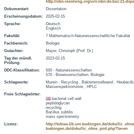
http://nbn-resolving.org/urn:nbn:de:bsz:21-dsp
Dokumentart:
Dissertation
Erscheinungsdatum:
2025-02-15
Sprache:
Deutsch
Englisch
Fakultät:
7 Mathematisch-Naturwissenschaftliche Fakultät
Fachbereich:
Biologie
Gutachter:
Mayer, Christoph (Prof. Dr.)
Tag der mündl.
2023-02-15
Prüfung:
DDC-Klassifikation:
500 - Naturwissenschaften
570 - Biowissenschaften, Biologie
Schlagworte:
Murein , Recycling , Bakterienzellwand , Heubacill
Massenspektrometrie , HPLC
Freie Schlagwörter:
bacterial cell wall
peptidoglycan
recycling
Bacillus subtilis
mass spectrometry
Lizenz:
http://tobias-lib.uni-tuebingen.de/doku/lic_oh
tuebingen.de/doku/lic_ohne_pod.php?la=en