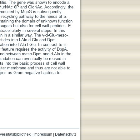
subtilis. The gene was shown to encode a
urNAc 6P and GlcNAc. Accordingly, the
roduced by MupG is subsequently
recycling pathway to the needs of S.
containing the domain of unknown function
ugars but also for cell wall peptides. E.
acellularly in several steps. In this
n in a similar way. The γ-d-Glu-meso-
ides into l-Ala-d-Glu and Dpm-
ion into l-Ala-l-Glu. In contrast to E.
 feature requires the activity of DppA,
ond between meso-Dpm and d-Ala in the
adation can eventually be reused in
s into the basic process of cell wall
outer membrane and thus are not able to
tegies as Gram-negative bacteria to
versitätsbibliothek
|
Impressum
|
Datenschutz