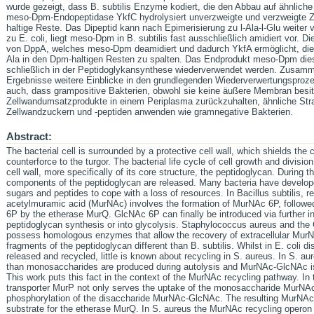
wurde gezeigt, dass B. subtilis Enzyme kodiert, die den Abbau auf ähnliche
meso-Dpm-Endopeptidase YkfC hydrolysiert unverzweigte und verzweigte Ze
haltige Reste. Das Dipeptid kann nach Epimerisierung zu l-Ala-l-Glu weiter
zu E. coli, liegt meso-Dpm in B. subtilis fast ausschließlich amidiert vor. Di
von DppA, welches meso-Dpm deamidiert und dadurch YkfA ermöglicht, di
Ala in den Dpm-haltigen Resten zu spalten. Das Endprodukt meso-Dpm die
schließlich in der Peptidoglykansynthese wiederverwendet werden. Zusamm
Ergebnisse weitere Einblicke in den grundlegenden Wiederverwertungsprozes
auch, dass grampositive Bakterien, obwohl sie keine äußere Membran besitz
Zellwandumsatzprodukte in einem Periplasma zurückzuhalten, ähnliche Str
Zellwandzuckern und -peptiden anwenden wie gramnegative Bakterien.
Abstract:
The bacterial cell is surrounded by a protective cell wall, which shields the
counterforce to the turgor. The bacterial life cycle of cell growth and divisi
cell wall, more specifically of its core structure, the peptidoglycan. During 
components of the peptidoglycan are released. Many bacteria have developed 
sugars and peptides to cope with a loss of resources. In Bacillus subtilis, r
acetylmuramic acid (MurNAc) involves the formation of MurNAc 6P, followed
6P by the etherase MurQ. GlcNAc 6P can finally be introduced via further in
peptidoglycan synthesis or into glycolysis. Staphylococcus aureus and the
possess homologous enzymes that allow the recovery of extracellular Mur
fragments of the peptidoglycan different than B. subtilis. Whilst in E. coli 
released and recycled, little is known about recycling in S. aureus. In S. au
than monosaccharides are produced during autolysis and MurNAc-GlcNAc is
This work puts this fact in the context of the MurNAc recycling pathway. In
transporter MurP not only serves the uptake of the monosaccharide MurNAc
phosphorylation of the disaccharide MurNAc-GlcNAc. The resulting MurNAc 
substrate for the etherase MurQ. In S. aureus the MurNAc recycling opero