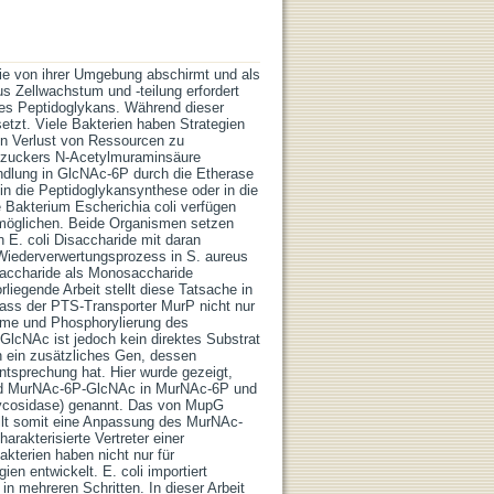
sie von ihrer Umgebung abschirmt und als
us Zellwachstum und -teilung erfordert
des Peptidoglykans. Während dieser
tzt. Viele Bakterien haben Strategien
en Verlust von Ressourcen zu
nozuckers N-Acetylmuraminsäure
ndlung in GlcNAc-6P durch die Etherase
n die Peptidoglykansynthese oder in die
 Bakterium Escherichia coli verfügen
möglichen. Beide Organismen setzen
n E. coli Disaccharide mit daran
 Wiederverwertungsprozess in S. aureus
saccharide als Monosaccharide
iegende Arbeit stellt diese Tatsache in
ass der PTS-Transporter MurP nicht nur
me und Phosphorylierung des
lcNAc ist jedoch kein direktes Substrat
 ein zusätzliches Gen, dessen
Entsprechung hat. Hier wurde gezeigt,
rid MurNAc-6P-GlcNAc in MurNAc-6P und
ycosidase) genannt. Das von MupG
llt somit eine Anpassung des MurNAc-
rakterisierte Vertreter einer
kterien haben nicht nur für
en entwickelt. E. coli importiert
in mehreren Schritten. In dieser Arbeit