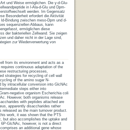
 Art und Weise ermöglichen. Die γ-d-Glu-
llwandpeptide in l-Ala-d-Glu und Dpm-
 verstoffwechselt werden. Im Gegensatz
ese Besonderheit erfordert die Aktivität
e ld-Bindung zwischen meso-Dpm und d-
ses sequenziellen Abbaus, kann
engefasst, ermöglichen diese
s der bakteriellen Zellwand. Sie zeigen
en und daher nicht in der Lage sind,
ategien zur Wiederverwertung von
 cell from its environment and acts as a
on requires continuous adaptation of the
these restructuring processes,
strategies for recycling of cell wall
ecycling of the amino sugar N-
 by intracellular conversion into GlcNAc
termediate steps either into
 Gram-negative organism Escherichia coli
NAc. However, both organisms release
disaccharides with peptides attached are
reus, apparently disaccharides rather
 released as the main turnover product.
 this work, it was shown that the PTS
, but also accomplishes the uptake and
6P-GlcNAc, however, is not a direct
n comprises an additional gene whose