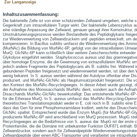
Zur Langanzeige
Inhaltszusammenfassung:
Die bakterielle Zelle ist von einer schützenden Zellwand umgeben, welche 
Gegenkraft zum intrazellulären Turgor wirkt. Der bakterielle Lebenszyklus a
eine ständige Anpassung der Zellwand, genauer gesagt ihrer Kernstruktur, 
Umstrukturierungsprozesse werden Bestandteile des Peptidoglykans freigese
zur Wiederverwertung von Zellwandzuckern und -peptiden entwickelt, um d
kompensieren. In Bacillus subtilis umfasst die Wiederverwertung des Ami
(MurNAc) die Bildung von MurNAc-6P, gefolgt von der intrazellulären Umwa
MurQ. GlcNAc-6P kann schließlich über weitere Zwischenschritte entweder i
Glykolyse eingeführt werden. Staphylococcus aureus und das gramnegative
über homologe Enzyme, die die Gewinnung von extrazellulärem MurNAc er
jedoch andere Fragmente des Peptidoglycans als B. subtilis frei. Während i
gebundenen Peptiden freigesetzt und wiederverwertet werden, ist über den
wenig bekannt. In S. aureus werden während der Autolyse offenbar eher Di
produziert, und MurNAc-GlcNAc als Hauptumsatzprodukt freigesetzt. Die vorl
den Kontext des MurNAc-Recyclingweges. In dieser Arbeit wurde gezeigt, d
der Aufnahme des Monosaccharids MurNAc dient, sondern auch die Aufnah
Disaccharids MurNAc-GlcNAc bewerkstelligt. Das entstehende MurNAc-6P-G
für die Etherase MurQ. In S. aureus umfasst das MurNAc-Recycling-Operon
theoretisches Translationsprodukt weder in E. coli noch in B. subtilis eine 
dass das Gen für eine Phosphomuramidase kodiert, welche das Disaccha
GlcNAc spaltet. Entsprechend wurde das Enzym MupG (für MurNAc-6P-Gl
produzierte MurNAc-6P wird anschließend von MurQ prozessiert. MupG ste
Recyclingweges an die Bedürfnisse von S. aureus dar. MupG ist der erste cha
Proteinfamilie, die die Domäne mit unbekannter Funktion DUF871 enthält. Ba
Zellwandzucker, sondern auch für Zellwandpeptide Wiederverwertungsstrategi
Zellwandpeptide über einen ABC-Transporter und verarbeitet sie intrazellulär 