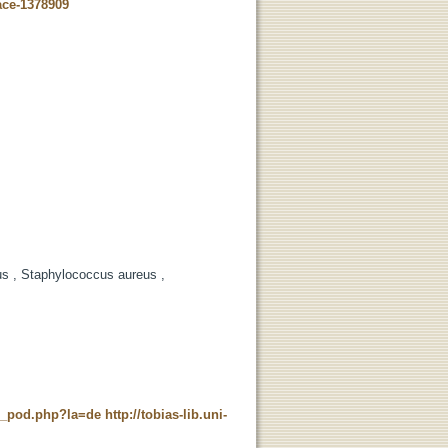
ace-1378909
us , Staphylococcus aureus ,
ne_pod.php?la=de
http://tobias-lib.uni-