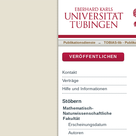
Cell wall recycling in Sta
DSpace Repositorium (Manakin b
Publikationsdienste
→
TOBIAS-lib - Publik
VERÖFFENTLICHEN
Kontakt
Verträge
Hilfe und Informationen
Stöbern
Mathematisch-
Naturwissenschaftliche
Fakultät
Erscheinungsdatum
Autoren