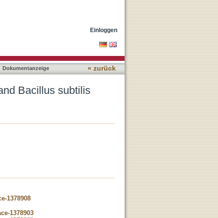
Einloggen
« zurück
Dokumentanzeige
nd Bacillus subtilis
ce-1378908
ace-1378903