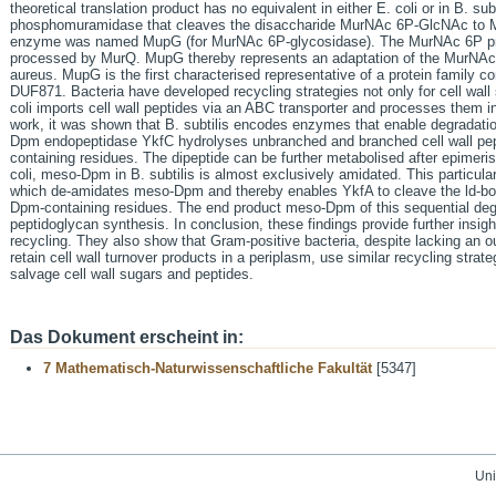
theoretical translation product has no equivalent in either E. coli or in B. 
phosphomuramidase that cleaves the disaccharide MurNAc 6P-GlcNAc to M
enzyme was named MupG (for MurNAc 6P-glycosidase). The MurNAc 6P p
processed by MurQ. MupG thereby represents an adaptation of the MurNAc 
aureus. MupG is the first characterised representative of a protein family 
DUF871. Bacteria have developed recycling strategies not only for cell wall s
coli imports cell wall peptides via an ABC transporter and processes them intr
work, it was shown that B. subtilis encodes enzymes that enable degradatio
Dpm endopeptidase YkfC hydrolyses unbranched and branched cell wall pept
containing residues. The dipeptide can be further metabolised after epimerisat
coli, meso-Dpm in B. subtilis is almost exclusively amidated. This particular
which de-amidates meso-Dpm and thereby enables YkfA to cleave the ld-b
Dpm-containing residues. The end product meso-Dpm of this sequential degr
peptidoglycan synthesis. In conclusion, these findings provide further insight
recycling. They also show that Gram-positive bacteria, despite lacking an 
retain cell wall turnover products in a periplasm, use similar recycling stra
salvage cell wall sugars and peptides.
Das Dokument erscheint in:
7 Mathematisch-Naturwissenschaftliche Fakultät
[5347]
Uni