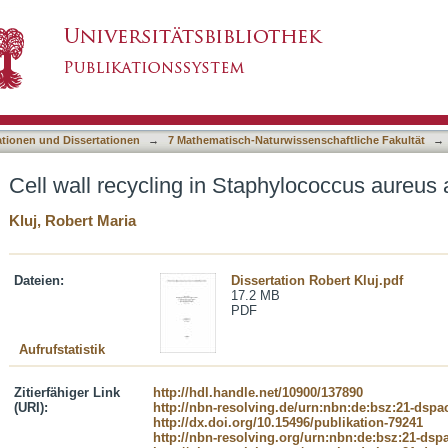
phylococcus aureus and Bacillus subtilis
asiert)
ationen und Dissertationen
→
7 Mathematisch-Naturwissenschaftliche Fakultät
→
Cell wall recycling in Staphylococcus aureus a
Kluj, Robert Maria
Dateien:
Dissertation Robert Kluj.pdf
17.2 MB
PDF
Aufrufstatistik
Zitierfähiger Link
http://hdl.handle.net/10900/137890
(URI):
http://nbn-resolving.de/urn:nbn:de:bsz:21-dspa
http://dx.doi.org/10.15496/publikation-79241
http://nbn-resolving.org/urn:nbn:de:bsz:21-dsp