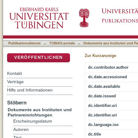
Jesus von Nazareth im Religionsunterricht d
DSpace Repositorium (Manakin basiert)
des Themas „Zeit und Umwelt Jesu“ in Klass
Publikationsdienste
→
TOBIAS-portale
→
Dokumente aus Instituten und Pa
Zur Kurzanzeige
VERÖFFENTLICHEN
dc.contributor.author
Kontakt
dc.date.accessioned
Verträge
dc.date.available
Hilfe und Informationen
dc.date.issued
Stöbern
dc.identifier.uri
Dokumente aus Instituten und
Partnereinrichtungen
dc.identifier.uri
Erscheinungsdatum
dc.language.iso
Autoren
dc.title
Titel