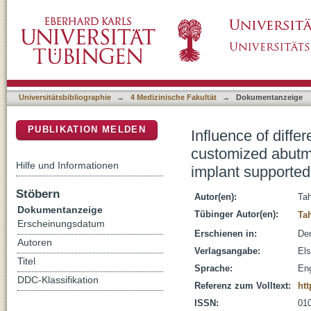
Influence of different combinations of CAD
DSpace Repositorium (Manakin basiert)
force absorption capacity in implant supported
Universitätsbibliographie
→
4 Medizinische Fakultät
→
Dokumentanzeige
PUBLIKATION MELDEN
Influence of diff
customized abutme
Hilfe und Informationen
implant supported 
Stöbern
Autor(en):
Ta
Dokumentanzeige
Tübinger Autor(en):
Ta
Erscheinungsdatum
Erschienen in:
Den
Autoren
Verlagsangabe:
Els
Titel
Sprache:
Eng
DDC-Klassifikation
Referenz zum Volltext:
htt
ISSN:
01