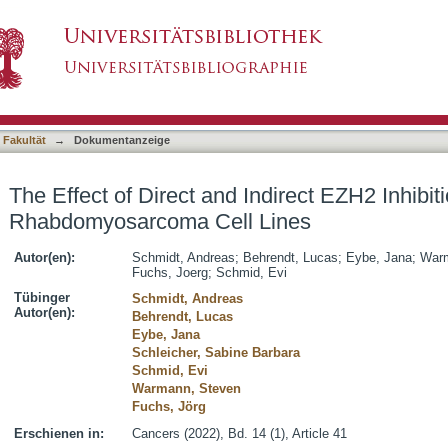
Indirect EZH2 Inhibition in Rhabdomyosarcoma 
asiert)
 Fakultät
→
Dokumentanzeige
The Effect of Direct and Indirect EZH2 Inhibiti
Rhabdomyosarcoma Cell Lines
Autor(en):
Schmidt, Andreas
;
Behrendt, Lucas
;
Eybe, Jana
;
Warm
Fuchs, Joerg
;
Schmid, Evi
Tübinger
Schmidt, Andreas
Autor(en):
Behrendt, Lucas
Eybe, Jana
Schleicher, Sabine Barbara
Schmid, Evi
Warmann, Steven
Fuchs, Jörg
Erschienen in:
Cancers (2022), Bd. 14 (1), Article 41