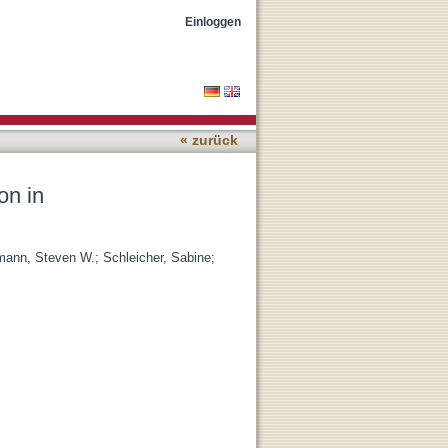
Cell Lines
Einloggen
« zurück
on in
ann, Steven W.
;
Schleicher, Sabine
;