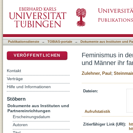
Feminismus in der Krise : warum und wie im
DSpace Repositorium (Manakin basiert)
Leben selbst bestimmen wollen
Publikationsdienste
→
TOBIAS-portale
→
Dokumente aus Instituten und Pa
Feminismus in de
VERÖFFENTLICHEN
und Männer ihr fa
Kontakt
Zulehner, Paul
;
Steinmair
Verträge
Hilfe und Informationen
Dateien:
Stöbern
Dokumente aus Instituten und
Partnereinrichtungen
Aufrufstatistik
Erscheinungsdatum
Zitierfähiger Link (URI):
ht
Autoren
ht
Titel