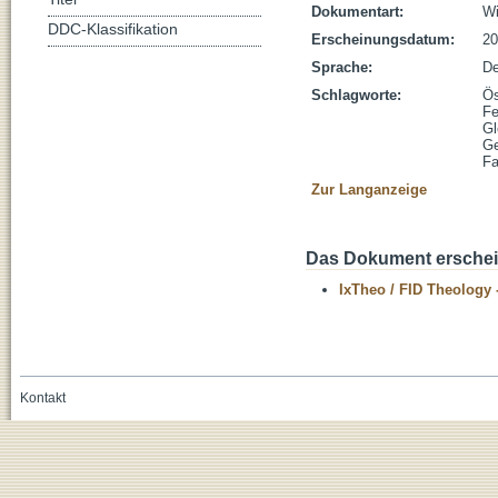
Dokumentart:
Wi
DDC-Klassifikation
Erscheinungsdatum:
20
Sprache:
De
Schlagworte:
Ös
F
Gl
Ge
Fa
Zur Langanzeige
Das Dokument erschein
IxTheo / FID Theology 
Kontakt