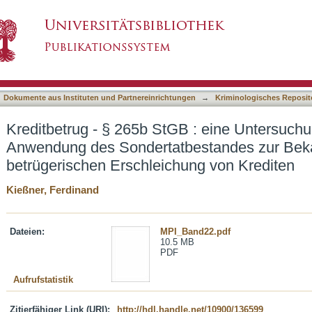
GB : eine Untersuchung zur Einführung und An
asiert)
ekämpfung der betrügerischen Erschleichung 
Dokumente aus Instituten und Partnereinrichtungen
→
Kriminologisches Reposit
Kreditbetrug - § 265b StGB : eine Untersuch
Anwendung des Sondertatbestandes zur Bek
betrügerischen Erschleichung von Krediten
Kießner, Ferdinand
Dateien:
MPI_Band22.pdf
10.5 MB
PDF
Aufrufstatistik
Zitierfähiger Link (URI):
http://hdl.handle.net/10900/136599