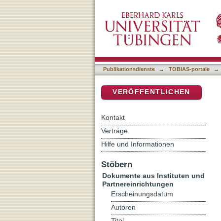
Kreditbetrug - § 265b St
DSpace Repositorium (Manakin b
Sondertatbestandes zur B
Publikationsdienste
→
TOBIAS-portale
→
VERÖFFENTLICHEN
Kontakt
Verträge
Hilfe und Informationen
Stöbern
Dokumente aus Instituten und
Partnereinrichtungen
Erscheinungsdatum
Autoren
Titel