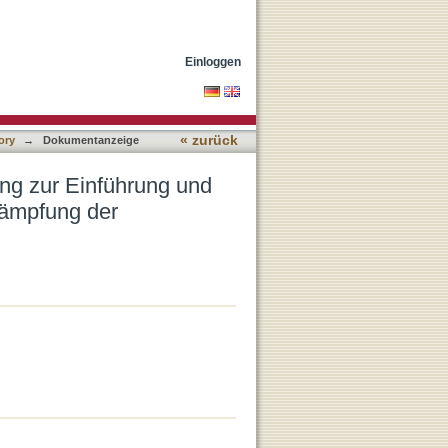
wendung des
von Krediten
Einloggen
« zurück
ory
→
Dokumentanzeige
ung zur Einführung und
ämpfung der