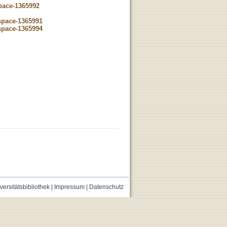
space-1365992
dspace-1365991
dspace-1365994
versitätsbibliothek
|
Impressum
|
Datenschutz