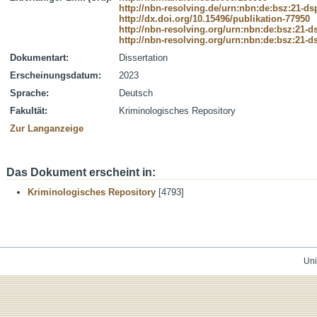
http://nbn-resolving.de/urn:nbn:de:bsz:21-d
http://dx.doi.org/10.15496/publikation-77950
http://nbn-resolving.org/urn:nbn:de:bsz:21-
http://nbn-resolving.org/urn:nbn:de:bsz:21-
Dokumentart:
Dissertation
Erscheinungsdatum:
2023
Sprache:
Deutsch
Fakultät:
Kriminologisches Repository
Zur Langanzeige
Das Dokument erscheint in:
Kriminologisches Repository
[4793]
Uni