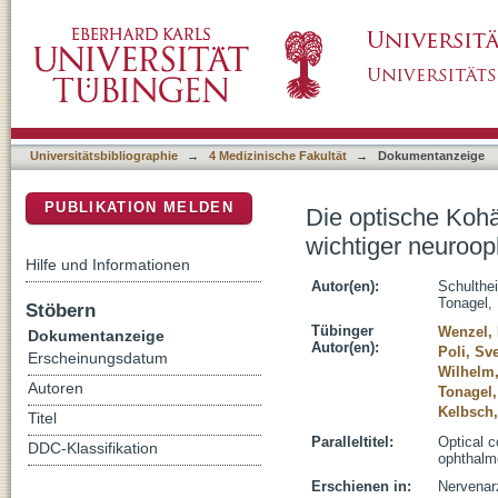
Die optische Kohärenztomographie in der Diff
DSpace Repositorium (Manakin basiert)
neuroophthalmologischer Krankheitsbilder
Universitätsbibliographie
→
4 Medizinische Fakultät
→
Dokumentanzeige
PUBLIKATION MELDEN
Die optische Kohä
wichtiger neuroop
Hilfe und Informationen
Autor(en):
Schulthei
Tonagel, 
Stöbern
Tübinger
Wenzel, 
Dokumentanzeige
Autor(en):
Poli, Sv
Erscheinungsdatum
Wilhelm
Autoren
Tonagel,
Kelbsch,
Titel
Paralleltitel:
Optical c
DDC-Klassifikation
ophthalmo
Erschienen in:
Nervenarz