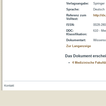
Verlagsangabe:
Springer
Sprache:
Deutsch
Referenz zum
http://d
Volltext:
ISSN:
0028-280
DDC-
610 - Me
Klassifikation:
Dokumentart:
Wissensch
Zur Langanzeige
Das Dokument erschein
4 Medizinische Fakultä
Kontakt