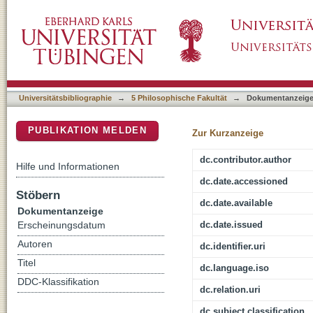
Individuum und Dynastie : das Epitaph für 
DSpace Repositorium (Manakin basiert)
Universitätsbibliographie
→
5 Philosophische Fakultät
→
Dokumentanzeig
PUBLIKATION MELDEN
Zur Kurzanzeige
dc.contributor.author
Hilfe und Informationen
dc.date.accessioned
Stöbern
dc.date.available
Dokumentanzeige
dc.date.issued
Erscheinungsdatum
Autoren
dc.identifier.uri
Titel
dc.language.iso
DDC-Klassifikation
dc.relation.uri
dc.subject.classification