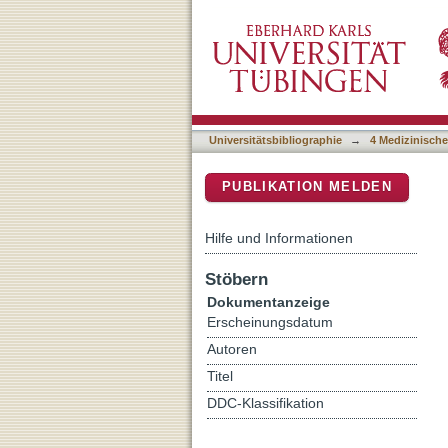
Evaluation of parameters fo
DSpace Repositorium (Manakin b
Universitätsbibliographie
→
4 Medizinische
PUBLIKATION MELDEN
Hilfe und Informationen
Stöbern
Dokumentanzeige
Erscheinungsdatum
Autoren
Titel
DDC-Klassifikation