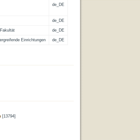
de_DE
de_DE
Fakultät
de_DE
bergreifende Einrichtungen
de_DE
n
[13794]