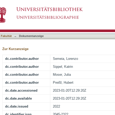
r fetal behavioural state classification
asiert)
 Fakultät
→
Dokumentanzeige
Zur Kurzanzeige
dc.contributor.author
Semeia, Lorenzo
dc.contributor.author
Sippel, Katrin
dc.contributor.author
Moser, Julia
dc.contributor.author
Preißl, Hubert
dc.date.accessioned
2023-01-20T12:29:20Z
dc.date.available
2023-01-20T12:29:20Z
dc.date.issued
2022
dc.identifier.issn
2045-2322