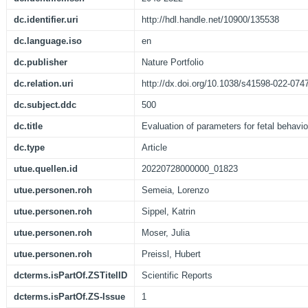
dc.identifier.uri
http://hdl.handle.net/10900/135538
dc.language.iso
en
dc.publisher
Nature Portfolio
dc.relation.uri
http://dx.doi.org/10.1038/s41598-022-074
dc.subject.ddc
500
dc.title
Evaluation of parameters for fetal behaviou
dc.type
Article
utue.quellen.id
20220728000000_01823
utue.personen.roh
Semeia, Lorenzo
utue.personen.roh
Sippel, Katrin
utue.personen.roh
Moser, Julia
utue.personen.roh
Preissl, Hubert
dcterms.isPartOf.ZSTitelID
Scientific Reports
dcterms.isPartOf.ZS-Issue
1