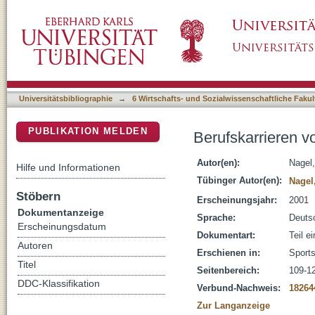
Berufskarrieren von DDR-Spitzensportlern i
DSpace Repositorium (Manakin basiert)
Universitätsbibliographie
→
6 Wirtschafts- und Sozialwissenschaftliche Fakul
PUBLIKATION MELDEN
Berufskarrieren 
Autor(en):
Nagel,
Hilfe und Informationen
Tübinger Autor(en):
Nagel
Stöbern
Erscheinungsjahr:
2001
Dokumentanzeige
Sprache:
Deuts
Erscheinungsdatum
Dokumentart:
Teil e
Autoren
Erschienen in:
Sports
Titel
Seitenbereich:
109-1
DDC-Klassifikation
Verbund-Nachweis:
18264
Zur Langanzeige