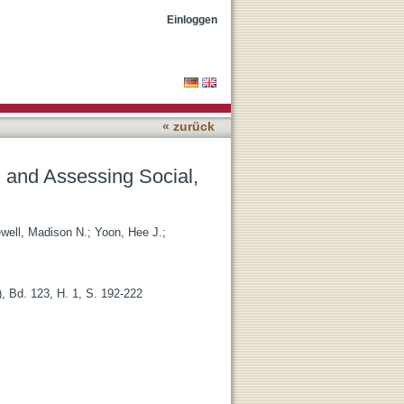
otional, and Behavioral
Einloggen
« zurück
g and Assessing Social,
well, Madison N.
;
Yoon, Hee J.
;
, Bd. 123, H. 1, S. 192-222