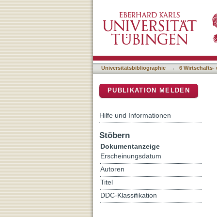
An Integrative Framework 
DSpace Repositorium (Manakin b
Skills: The BESSI
Universitätsbibliographie
→
6 Wirtschafts-
PUBLIKATION MELDEN
Hilfe und Informationen
Stöbern
Dokumentanzeige
Erscheinungsdatum
Autoren
Titel
DDC-Klassifikation