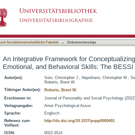
for Conceptualizing and Assessing Social, Em
asiert)
 und Sozialwissenschaftliche Fakultät
→
Dokumentanzeige
An Integrative Framework for Conceptualizin
Emotional, and Behavioral Skills: The BESSI
Autor(en):
Soto, Christopher J.
;
Napolitano, Christopher M.
;
Se
Roberts, Brent W.
Tübinger Autor(en):
Roberts, Brent W.
Erschienen in:
Journal of Personality and Social Psychology (2022)
Verlagsangabe:
Amer Psychological Assoc
Sprache:
Englisch
Referenz zum
http://dx.doi.org/10.1037/pspp0000401
Volltext:
ISSN:
0022-3514