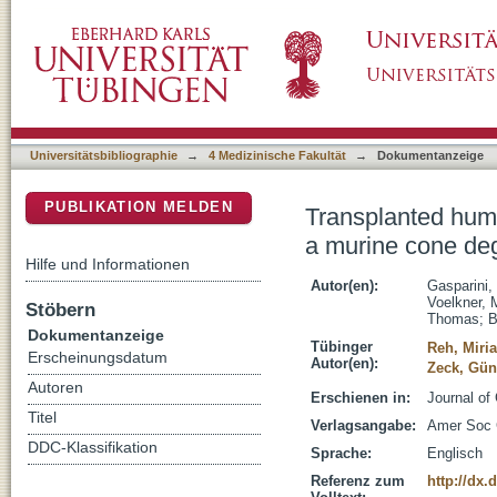
Transplanted human cones incorporate into th
DSpace Repositorium (Manakin basiert)
model
Universitätsbibliographie
→
4 Medizinische Fakultät
→
Dokumentanzeige
PUBLIKATION MELDEN
Transplanted huma
a murine cone de
Hilfe und Informationen
Autor(en):
Gasparini, 
Voelkner, 
Stöbern
Thomas
;
B
Dokumentanzeige
Tübinger
Reh, Miri
Erscheinungsdatum
Autor(en):
Zeck, Gün
Autoren
Erschienen in:
Journal of 
Titel
Verlagsangabe:
Amer Soc C
DDC-Klassifikation
Sprache:
Englisch
Referenz zum
http://dx.