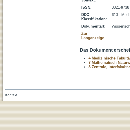
Volltext:
ISSN:
0021-9738
DDC-
610 - Medi
Klassifikation:
Dokumentart:
Wissenscha
Zur
Langanzeige
Das Dokument erschein
4 Medizinische Fakultä
7 Mathematisch-Naturwi
8 Zentrale, interfakult
Kontakt