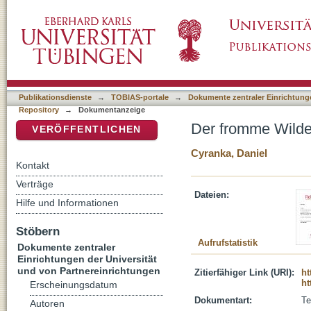
Der fromme Wilde : Erik Pontoppidans Men
DSpace Repositorium (Manakin basiert)
Publikationsdienste
→
TOBIAS-portale
→
Dokumente zentraler Einrichtunge
Repository
→
Dokumentanzeige
Der fromme Wild
VERÖFFENTLICHEN
Cyranka, Daniel
Kontakt
Verträge
Dateien:
Hilfe und Informationen
Stöbern
Aufrufstatistik
Dokumente zentraler
Einrichtungen der Universität
und von Partnereinrichtungen
Zitierfähiger Link (URI):
ht
ht
Erscheinungsdatum
Dokumentart:
Te
Autoren