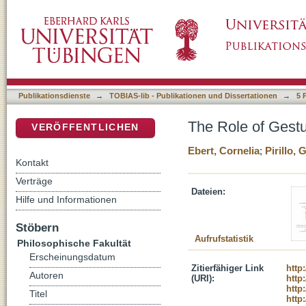
The Role of Gesture-Speech Alignment for Ge
DSpace Repositorium (Manakin basiert)
Publikationsdienste
→
TOBIAS-lib - Publikationen und Dissertationen
→
5 
The Role of Gestu
VERÖFFENTLICHEN
Ebert, Cornelia
;
Pirillo,
Kontakt
Verträge
Dateien:
Hilfe und Informationen
Stöbern
Aufrufstatistik
Philosophische Fakultät
Erscheinungsdatum
Zitierfähiger Link
http
Autoren
(URI):
http
http
Titel
http