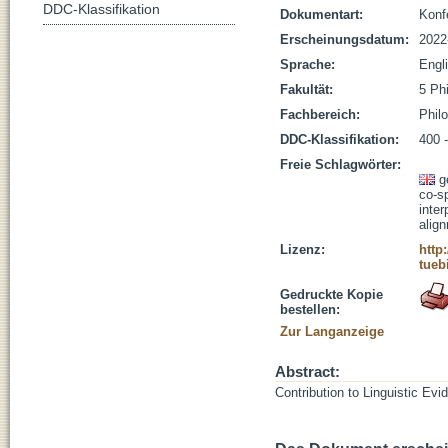
DDC-Klassifikation
Dokumentart:
Konf
Erscheinungsdatum:
2022
Sprache:
Engl
Fakultät:
5 Ph
Fachbereich:
Phil
DDC-Klassifikation:
400 -
Freie Schlagwörter:
g
co-s
inter
alig
Lizenz:
http
tueb
Gedruckte Kopie
bestellen:
Zur Langanzeige
Abstract:
Contribution to Linguistic Ev