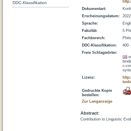
http
DDC-Klassifikation
Dokumentart:
Konf
Erscheinungsdatum:
2022
Sprache:
Engl
Fakultät:
5 Ph
Fachbereich:
Phil
DDC-Klassifikation:
400 -
Freie Schlagwörter:
r
bind
c-c
synta
Lizenz:
http
tueb
Gedruckte Kopie
bestellen:
Zur Langanzeige
Abstract:
Contribution to Linguistic Ev