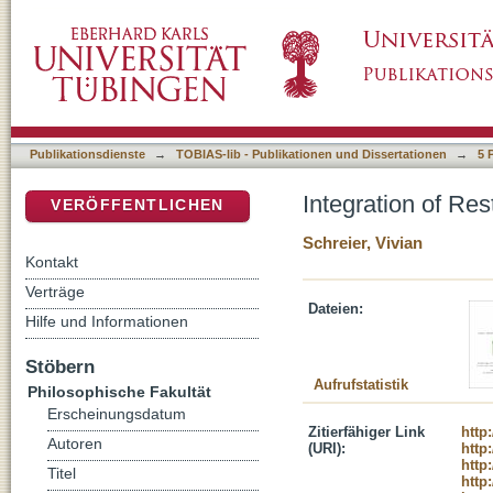
Integration of Restrictive and Non-Restrictiv
DSpace Repositorium (Manakin basiert)
Publikationsdienste
→
TOBIAS-lib - Publikationen und Dissertationen
→
5 
Integration of Res
VERÖFFENTLICHEN
Schreier, Vivian
Kontakt
Verträge
Dateien:
Hilfe und Informationen
Stöbern
Aufrufstatistik
Philosophische Fakultät
Erscheinungsdatum
Zitierfähiger Link
http
Autoren
(URI):
http
http
Titel
http