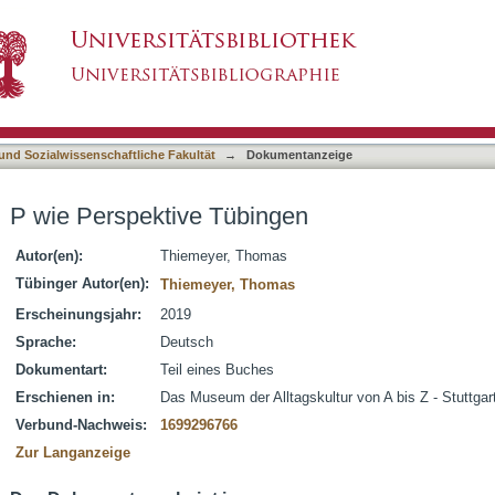
en
asiert)
 und Sozialwissenschaftliche Fakultät
→
Dokumentanzeige
P wie Perspektive Tübingen
Autor(en):
Thiemeyer, Thomas
Tübinger Autor(en):
Thiemeyer, Thomas
Erscheinungsjahr:
2019
Sprache:
Deutsch
Dokumentart:
Teil eines Buches
Erschienen in:
Das Museum der Alltagskultur von A bis Z - Stuttg
Verbund-Nachweis:
1699296766
Zur Langanzeige