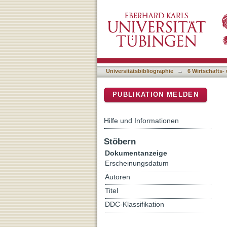
P wie Perspektive Tübing
DSpace Repositorium (Manakin b
Universitätsbibliographie
→
6 Wirtschafts-
PUBLIKATION MELDEN
Hilfe und Informationen
Stöbern
Dokumentanzeige
Erscheinungsdatum
Autoren
Titel
DDC-Klassifikation