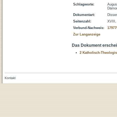
Schlagworte:
August
Dämon
Dokumentart:
Disser
Seitenzahl:
XVIII,
Verbund-Nachweis:
17977
Zur Langanzeige
Das Dokument erschein
2 Katholisch-Theologis
Kontakt