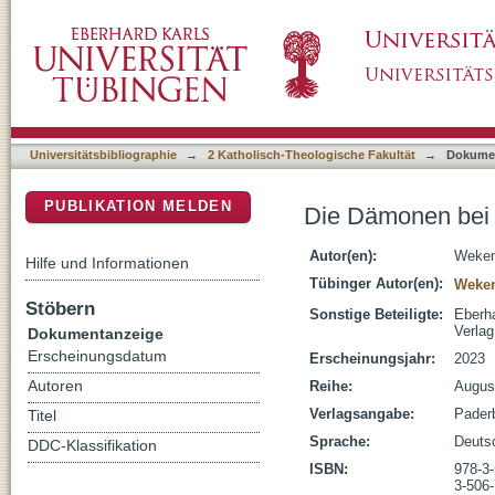
Die Dämonen bei Augustinus und die antike
DSpace Repositorium (Manakin basiert)
Universitätsbibliographie
→
2 Katholisch-Theologische Fakultät
→
Dokume
PUBLIKATION MELDEN
Die Dämonen bei 
Autor(en):
Weken
Hilfe und Informationen
Tübinger Autor(en):
Weken
Stöbern
Sonstige Beteiligte:
Eberha
Verla
Dokumentanzeige
Erscheinungsdatum
Erscheinungsjahr:
2023
Autoren
Reihe:
Augus
Verlagsangabe:
Paderb
Titel
Sprache:
Deuts
DDC-Klassifikation
ISBN:
978-3
3-506