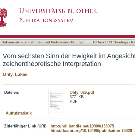
gkeit im Angesicht des Todes : eine zeichenth
asiert)
Dokumente aus Instituten und Partnereinrichtungen
→
IxTheo / FID Theology - R
Vom sechsten Sinn der Ewigkeit im Angesicht
zeichentheoretische Interpretation
Ohly, Lukas
Dateien:
Ohly_026.pdf
377. KB
PDF
Aufrufstatistik
Zitierfähiger Link (URI):
http://hdl.handle.net/10900/133975
http://dx.doi.org/10.15496/publikation-75328