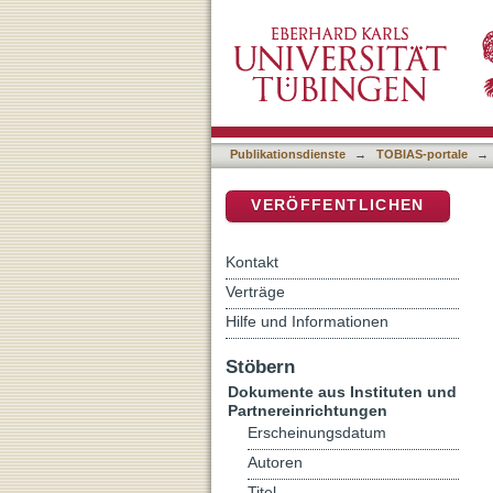
Vom sechsten Sinn der Ewi
DSpace Repositorium (Manakin b
Publikationsdienste
→
TOBIAS-portale
→
VERÖFFENTLICHEN
Kontakt
Verträge
Hilfe und Informationen
Stöbern
Dokumente aus Instituten und
Partnereinrichtungen
Erscheinungsdatum
Autoren
Titel