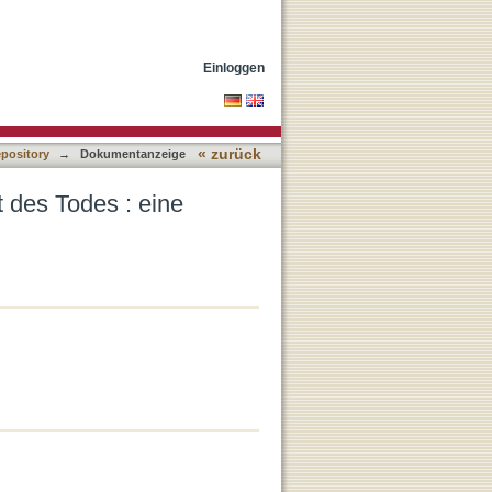
eoretische Interpretation
Einloggen
« zurück
epository
→
Dokumentanzeige
 des Todes : eine