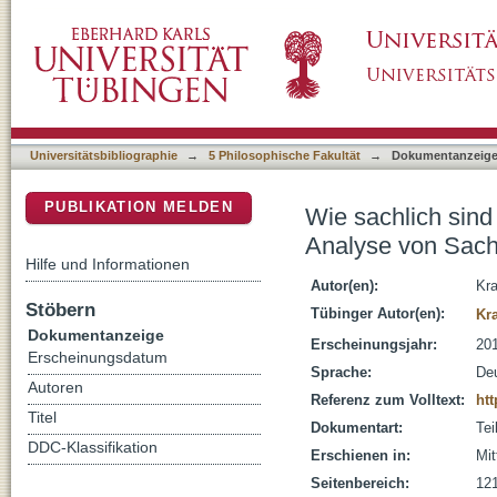
Wie sachlich sind Sachtexte? : ein Plädoyer 
DSpace Repositorium (Manakin basiert)
Universitätsbibliographie
→
5 Philosophische Fakultät
→
Dokumentanzeig
PUBLIKATION MELDEN
Wie sachlich sind 
Analyse von Sach
Hilfe und Informationen
Autor(en):
Kra
Stöbern
Tübinger Autor(en):
Kr
Dokumentanzeige
Erscheinungsjahr:
20
Erscheinungsdatum
Sprache:
De
Autoren
Referenz zum Volltext:
htt
Titel
Dokumentart:
Tei
DDC-Klassifikation
Erschienen in:
Mit
Seitenbereich:
12