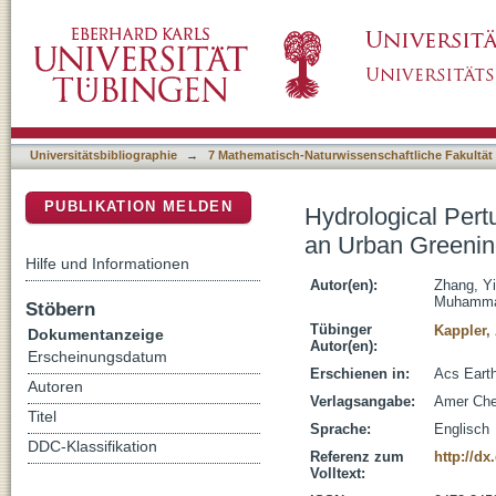
Hydrological Perturbations Facilitated Phyllo
DSpace Repositorium (Manakin basiert)
Universitätsbibliographie
→
7 Mathematisch-Naturwissenschaftliche Fakultät
PUBLIKATION MELDEN
Hydrological Pertu
an Urban Greenin
Hilfe und Informationen
Autor(en):
Zhang, Y
Muhamm
Stöbern
Tübinger
Kappler,
Dokumentanzeige
Autor(en):
Erscheinungsdatum
Erschienen in:
Acs Earth
Autoren
Verlagsangabe:
Amer Che
Titel
Sprache:
Englisch
DDC-Klassifikation
Referenz zum
http://d
Volltext: