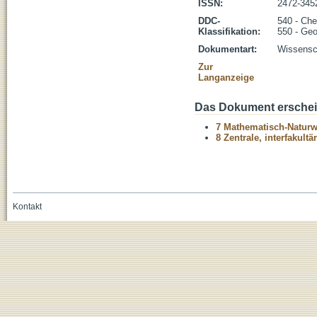
ISSN:
2472-345
DDC-
540 - Ch
Klassifikation:
550 - Ge
Dokumentart:
Wissensch
Zur
Langanzeige
Das Dokument erschein
7 Mathematisch-Naturwi
8 Zentrale, interfakult
Kontakt