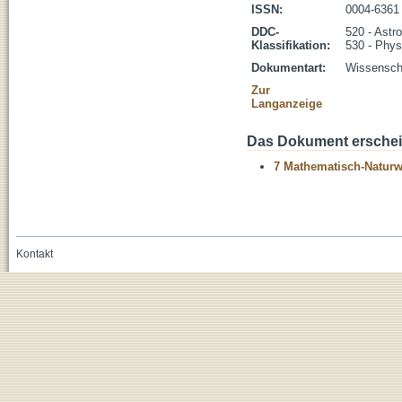
ISSN:
0004-6361
DDC-
520 - Astr
Klassifikation:
530 - Phys
Dokumentart:
Wissenscha
Zur
Langanzeige
Das Dokument erschein
7 Mathematisch-Naturwi
Kontakt