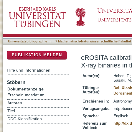
eROSITA calibration and performance verifica
DSpace Repositorium (Manakin basiert)
Magellanic Clouds
Universitätsbibliographie
→
7 Mathematisch-Naturwissenschaftliche Fakultät
PUBLIKATION MELDEN
eROSITA calibrati
X-ray binaries in
Hilfe und Informationen
Autor(en):
Haberl, F.
Sasaki, M.
Stöbern
Tübinger
Dai, Xiao
Dokumentanzeige
Autor(en):
Doroshenk
Erscheinungsdatum
Erschienen in:
Astronomy 
Autoren
Verlagsangabe:
Edp Scien
Titel
Sprache:
Englisch
DDC-Klassifikation
Referenz zum
http://dx.
Volltext: