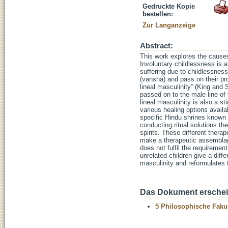
Gedruckte Kopie
bestellen:
Zur Langanzeige
Abstract:
This work explores the causes
Involuntary childlessness is
suffering due to childlessness
(vansha) and pass on their pro
lineal masculinity” (King and
passed on to the male line of 
lineal masculinity is also a 
various healing options availa
specific Hindu shrines known fo
conducting ritual solutions t
spirits. These different ther
make a therapeutic assemblag
does not fulfil the requiremen
unrelated children give a diff
masculinity and reformulates t
Das Dokument erschein
5 Philosophische Fakul