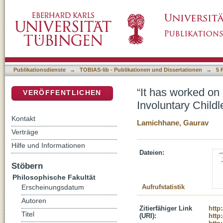
“It has worked on all the other men, why isn’
DSpace Repositorium (Manakin basiert)
Masculinity in Nepal
Publikationsdienste
→
TOBIAS-lib - Publikationen und Dissertationen
→
5 
“It has worked on 
VERÖFFENTLICHEN
Involuntary Child
Kontakt
Lamichhane, Gaurav
Verträge
Hilfe und Informationen
Dateien:
Stöbern
Philosophische Fakultät
Aufrufstatistik
Erscheinungsdatum
Autoren
Zitierfähiger Link
http
Titel
(URI):
http