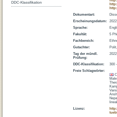
http
DDC-Klassifikation
http
http
Dokumentart:
Disse
Erscheinungsdatum:
2022
Sprache:
Engl
Fakultät:
5 Ph
Fachbereich:
Ethn
Gutachter:
Polit
Tag der mündl.
2022
Prüfung:
DDC-Klassifikation:
300 
Freie Schlagwörter:
C
Male 
Ther
Kamj
Vans
Ans
Nepa
linea
Lizenz:
http
tueb