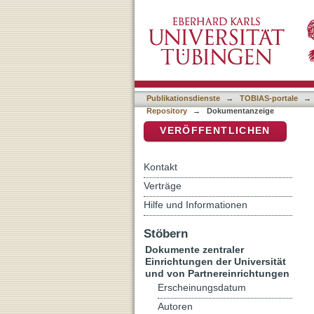
Äußere Textgliederung u
DSpace Repositorium (Manakin b
Publikationsdienste
→
TOBIAS-portale
→
Repository
→
Dokumentanzeige
VERÖFFENTLICHEN
Kontakt
Verträge
Hilfe und Informationen
Stöbern
Dokumente zentraler
Einrichtungen der Universität
und von Partnereinrichtungen
Erscheinungsdatum
Autoren