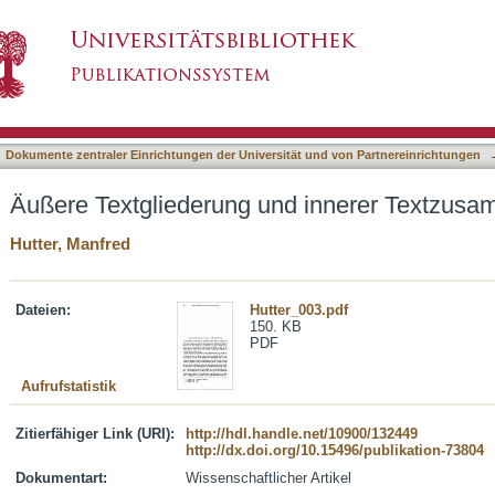
nd innerer Textzusammenhang
asiert)
Dokumente zentraler Einrichtungen der Universität und von Partnereinrichtungen
Äußere Textgliederung und innerer Textzus
Hutter, Manfred
Dateien:
Hutter_003.pdf
150. KB
PDF
Aufrufstatistik
Zitierfähiger Link (URI):
http://hdl.handle.net/10900/132449
http://dx.doi.org/10.15496/publikation-73804
Dokumentart:
Wissenschaftlicher Artikel