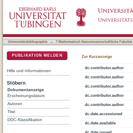
Estimating Presentation Competence using 
DSpace Repositorium (Manakin basiert)
Universitätsbibliographie
→
7 Mathematisch-Naturwissenschaftliche Fakultät
PUBLIKATION MELDEN
Zur Kurzanzeige
dc.contributor.author
Hilfe und Informationen
dc.contributor.author
Stöbern
dc.contributor.author
Dokumentanzeige
dc.contributor.author
Erscheinungsdatum
Autoren
dc.contributor.author
Titel
dc.date.accessioned
DDC-Klassifikation
dc.date.available
dc.date.issued