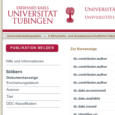
Individuelles Gesundheitsmanagement im O
DSpace Repositorium (Manakin basiert)
Verlängerungsjahr 2013-2014 : (AZ 081907/0
Universitätsbibliographie
→
6 Wirtschafts- und Sozialwissenschaftliche Fakul
PUBLIKATION MELDEN
Zur Kurzanzeige
dc.contributor.author
Hilfe und Informationen
dc.contributor.author
Stöbern
dc.contributor.author
Dokumentanzeige
dc.contributor.author
Erscheinungsdatum
Autoren
dc.date.accessioned
Titel
dc.date.available
DDC-Klassifikation
dc.date.issued
dc.identifier.uri