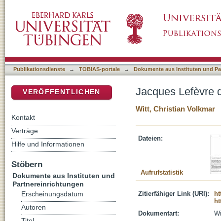
Jacques Lefèvre d’Etaples und die Reformat
DSpace Repositorium (Manakin basiert)
Publikationsdienste
→
TOBIAS-portale
→
Dokumente aus Instituten und Pa
Jacques Lefèvre d
VERÖFFENTLICHEN
Witt, Christian Volkmar
Kontakt
Verträge
Dateien:
Hilfe und Informationen
Stöbern
Aufrufstatistik
Dokumente aus Instituten und
Partnereinrichtungen
Zitierfähiger Link (URI):
ht
Erscheinungsdatum
ht
Autoren
Dokumentart:
Wi
Titel