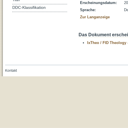
Erscheinungsdatum:
20
DDC-Klassifikation
Sprache:
De
Zur Langanzeige
Das Dokument erschein
IxTheo / FID Theology 
Kontakt