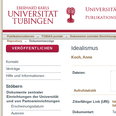
Idealismus
DSpace Repositorium (Manakin basiert)
Publikationsdienste
→
TOBIAS-portale
→
Dokumente zentraler Einrichtunge
Repository
→
Dokumentanzeige
Idealismus
VERÖFFENTLICHEN
Koch, Anne
Kontakt
Verträge
Dateien:
Hilfe und Informationen
Stöbern
Aufrufstatistik
Dokumente zentraler
Einrichtungen der Universität
und von Partnereinrichtungen
Zitierfähiger Link (URI):
ht
ht
Erscheinungsdatum
Dokumentart:
Te
Autoren