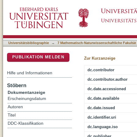
Individualized proteogenomics of malignant m
DSpace Repositorium (Manakin basiert)
inhibition and immunotherapy
Universitätsbibliographie
→
7 Mathematisch-Naturwissenschaftliche Fakultät
PUBLIKATION MELDEN
Zur Kurzanzeige
dc.contributor
Hilfe und Informationen
dc.contributor.author
Stöbern
dc.date.accessioned
Dokumentanzeige
dc.date.available
Erscheinungsdatum
Autoren
dc.date.issued
Titel
dc.identifier.uri
DDC-Klassifikation
dc.language.iso
dc.publisher