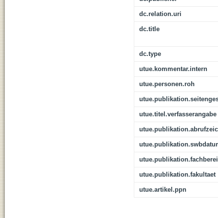
dc.relation.uri
dc.title
dc.type
utue.kommentar.intern
utue.personen.roh
utue.publikation.seitenge
utue.titel.verfasserangabe
utue.publikation.abrufzei
utue.publikation.swbdat
utue.publikation.fachbere
utue.publikation.fakultaet
utue.artikel.ppn