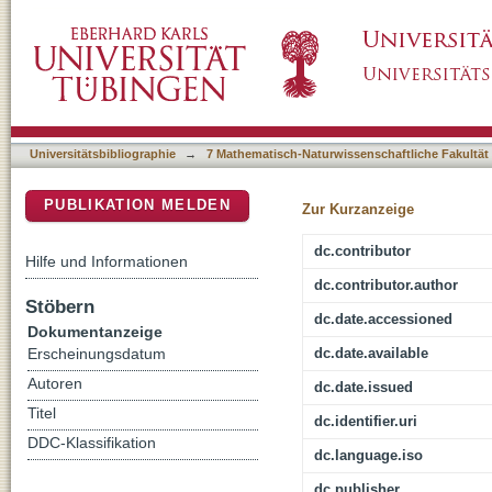
The dynamics of vital polyphenisms dauer an
DSpace Repositorium (Manakin basiert)
context
Universitätsbibliographie
→
7 Mathematisch-Naturwissenschaftliche Fakultät
PUBLIKATION MELDEN
Zur Kurzanzeige
dc.contributor
Hilfe und Informationen
dc.contributor.author
Stöbern
dc.date.accessioned
Dokumentanzeige
dc.date.available
Erscheinungsdatum
Autoren
dc.date.issued
Titel
dc.identifier.uri
DDC-Klassifikation
dc.language.iso
dc.publisher