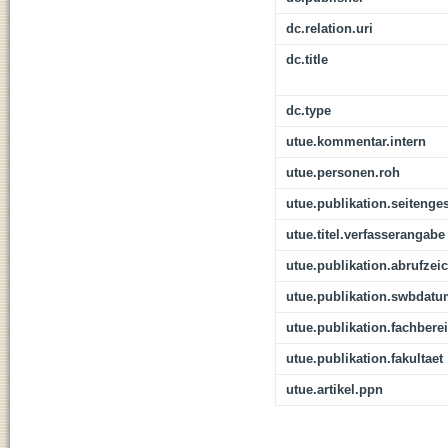
dc.relation.uri
dc.title
dc.type
utue.kommentar.intern
utue.personen.roh
utue.publikation.seitenge
utue.titel.verfasserangabe
utue.publikation.abrufzei
utue.publikation.swbdat
utue.publikation.fachbere
utue.publikation.fakultaet
utue.artikel.ppn