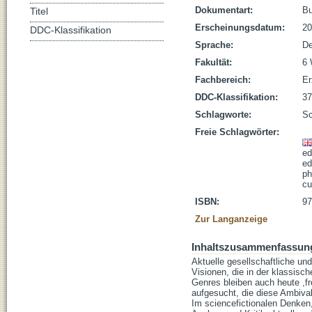
Dokumentart:
B
Titel
Erscheinungsdatum:
20
DDC-Klassifikation
Sprache:
De
Fakultät:
6 
Fachbereich:
Er
DDC-Klassifikation:
37
Schlagworte:
Sc
Freie Schlagwörter:
ed
ed
ph
cu
ISBN:
97
Zur Langanzeige
Inhaltszusammenfassun
Aktuelle gesellschaftliche u
Visionen, die in der klassisc
Genres bleiben auch heute ,f
aufgesucht, die diese Ambiva
Im sciencefictionalen Denken,