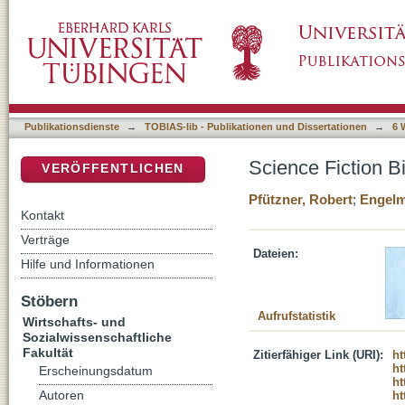
Science Fiction Bildung. Pädagogische Inter
DSpace Repositorium (Manakin basiert)
Publikationsdienste
→
TOBIAS-lib - Publikationen und Dissertationen
→
6 
Science Fiction B
VERÖFFENTLICHEN
Pfützner, Robert
;
Engelm
Kontakt
Verträge
Dateien:
Hilfe und Informationen
Stöbern
Aufrufstatistik
Wirtschafts- und
Sozialwissenschaftliche
Fakultät
Zitierfähiger Link (URI):
ht
ht
Erscheinungsdatum
ht
Autoren
ht