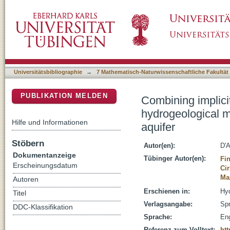
Combining implicit geological modeling, fiel
DSpace Repositorium (Manakin basiert)
groundwater flow in a karst aquifer
Universitätsbibliographie
→
7 Mathematisch-Naturwissenschaftliche Fakultät
PUBLIKATION MELDEN
Combining implicit
hydrogeological m
Hilfe und Informationen
aquifer
Stöbern
Autor(en):
D'A
Dokumentanzeige
Tübinger Autor(en):
Fin
Erscheinungsdatum
Cir
Ma
Autoren
Erschienen in:
Hyd
Titel
Verlagsangabe:
Spr
DDC-Klassifikation
Sprache:
Eng
Referenz zum Volltext:
htt