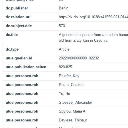
dc.publisher
Berlin
dc.relation.uri
http://dx.doi.org/10.1038/s41559-021-014
dc.subject.ddc
570
dc.title
A genome sequence from a modern human 
old from Zlaty kun in Czechia
dc.type
Article
utue.quellen.id
20220404000000_02232
utue.publikation.seiten
820-825
utue.personen.roh
Pruefer, Kay
utue.personen.roh
Posth, Cosimo
utue.personen.roh
Yu, He
utue.personen.roh
Stoessel, Alexander
utue.personen.roh
Spyrou, Maria A.
utue.personen.roh
Deviese, Thibaut