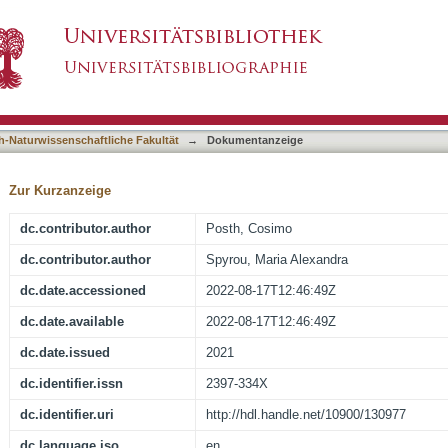
 modern human skull over 45,000 years old fr
asiert)
h-Naturwissenschaftliche Fakultät
→
Dokumentanzeige
Zur Kurzanzeige
dc.contributor.author
Posth, Cosimo
dc.contributor.author
Spyrou, Maria Alexandra
dc.date.accessioned
2022-08-17T12:46:49Z
dc.date.available
2022-08-17T12:46:49Z
dc.date.issued
2021
dc.identifier.issn
2397-334X
dc.identifier.uri
http://hdl.handle.net/10900/130977
dc.language.iso
en