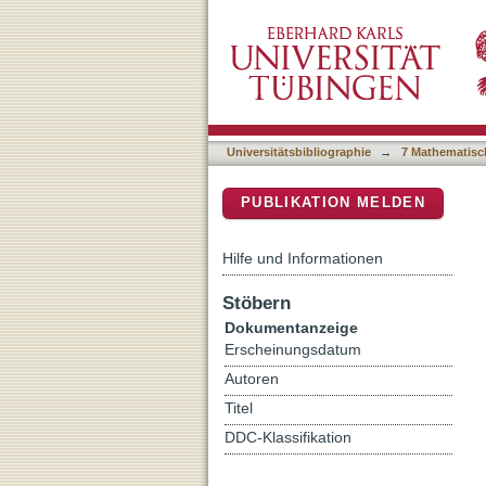
A genome sequence from a
DSpace Repositorium (Manakin b
Universitätsbibliographie
→
7 Mathematisc
PUBLIKATION MELDEN
Hilfe und Informationen
Stöbern
Dokumentanzeige
Erscheinungsdatum
Autoren
Titel
DDC-Klassifikation