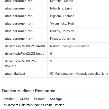
utue.personen.roh
Mattonai, Marco
utue.personen.roh
Ribechini, Erika
utue.personen.roh
Higham, Thomas
utue.personen.roh
Veleminsky, Petr
utue.personen.roh
Bruzek, Jaroslav
utue.personen.roh
Krause, Johannes
dcterms.isPartOf.ZSTitelID
Nature Ecology & Evolution
dcterms.isPartOf.ZS-Issue
6
dcterms.isPartOf.ZS-
5
Volume
utue.fakultaet
07 Mathematisch-Naturwissenschaftliche 
Dateien zu dieser Ressource
Dateien
Größe
Format
Anzeige
Zu diesem Dokument gibt es keine Dateien.